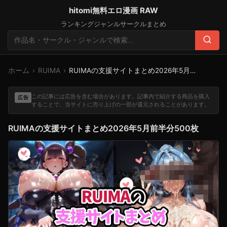
hitomi無料エロ漫画 RAW
ランキング
ジャンル
サークル
まとめ
検
索:
検
索
ホーム
›
RUIMA
›
RUIMAの支援サイトまとめ2026年5月前半分500枚
この記事には広告を含む場合があります。記事内で紹介する商品を購入
広告
することで、当サイトに売り上げの一部が還元されることがあります。
RUIMAの支援サイトまとめ2026年5月前半分500枚