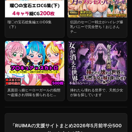
瑠〇の宝石総集編エロCG集
伝説のセー〇ー戦士がハイレグ爆
（下）
乳バニーで完全堕ち！おじさん
チ...
真面目っ娘ヒーローガールの痴態
挿れたら壊れる世界で、天然少女
〜盗撮され弱味を握られるヒ...
が妹を探しています
「RUIMAの支援サイトまとめ2026年5月前半分500