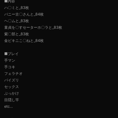
■内容
ハ〇ミと_83枚
バニー古〇さんと_84枚
ヘ〇ムと_83枚
童貞を〇すセーターホ〇ラと_83枚
紫〇部と_83枚
金ビキニこ〇ねと_84枚
■プレイ
手マン
手コキ
フェラチオ
パイズリ
セックス
ぶっかけ
目隠し竿
etc…