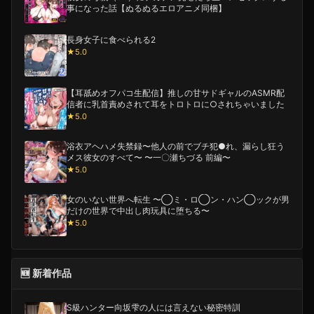
事になった話【ぬるぬるエロアニメ同梱】
長身女子に食べられる2
★5.0
【耳舐めオフパコ生配信】推しの甘サドギャルのASMR配
信者に乳首責めされて耳をトロトロに○されちゃいました
★5.0
浴衣アヘハメ失禁録〜他人の前でブチ犯●れ、漏らし狂う
メス彼女のすべて〜 〜一〇瀬ちづる 前編〜
★5.0
女のいない世界へ転生 〜◯ミ・ロ◯ン・ハン◯ックが男
だけの世界で中出し肉玩具に堕ちる〜
★5.0
🆕 新着作品
S級ハンター向坂雫の人には言えない秘密特訓