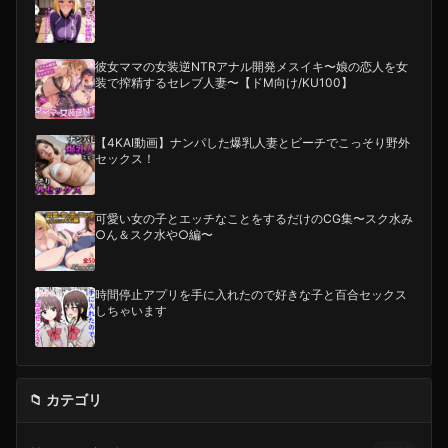
彼女ママの女装逆NTRアナル開発メスイキ〜娘の恋人を女
装で搾精するセレブ人妻〜【ドM向け/KU100】
【4KAI動画】ナンパした爆乳人妻とビーチでこっそり野外
セックス！
可愛い女の子とエッチなことをするだけのCG集〜スク水み
○ん＆スク水や○編〜
時間停止アプリを手に入れたので好きな子と百合セックス
しちゃいます
📁 カテゴリ