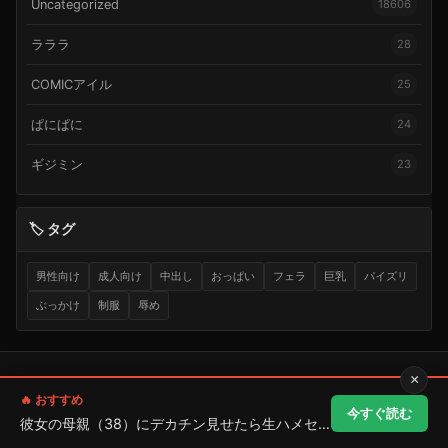
Uncategorized
18606
ラララ
28
COMICアイル
25
ぱにぱに
24
ギジミン
23
🏷️ タグ
男性向け
成人向け
中出し
おっぱい
フェラ
巨乳
パイズリ
ぶっかけ
制服
辱め
×
人気ランキング
ジャンル一覧
サークル一覧
まとめ記事
お問い合わせ
🔥 おすすめ
今すぐ読む
削除依頼
プライバシーポリシー
彼女の母親（38）にデカチン見せたら生ハメセックス...