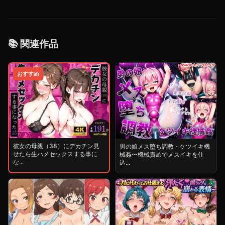
📚 関連作品
おすすめ
彼女の母親（38）にデカチン見
男の娘メス堕ち調教・ケツイキ機
せたら生ハメセックスする事に
械姦〜機械責めでメスイキを仕
な...
込...