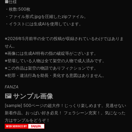
■仕様
・枚数:500枚
・ファイル形式:jpgを圧縮したzipファイル。
・イラストには生成AIを使用しています。
※2026年5月前半の全ての投稿が収録されているわけではありま
せん。
※画像には生成AI特有の指の破綻等がございます。
※登場している人物は全て架空の人物で成人済みです。
※この作品は架空の物語でありフィクションです。
※犯罪・違法行為を助長・美化する意図はありません。
FANZA
🖼️ サンプル画像
[sample]
500ページの超大作！じっくり楽しめます。見逃せない
新着作品。おっぱい好き必見！ フェラシーン充実！。気になった
方はサンプルをどうぞ！