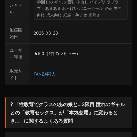
学園もの ギャル 巨乳 中出し パイズリ ラブラ
ジャン
ブ・あまあま おっぱい ポニーテール 専売 男性
ル
向け 成人向け 妊娠・孕ませ 潮吹き
配信開
2026-03-28
始日
ユーザ
★5.0（1件のレビュー）
ー評価
販売サ
FANZA同人
イト
❓ 「性教育でクラスのあの娘と…3限目 憧れのギャル
との「教育セックス」が「本気交尾」に変わると
き…」に関するよくある質問