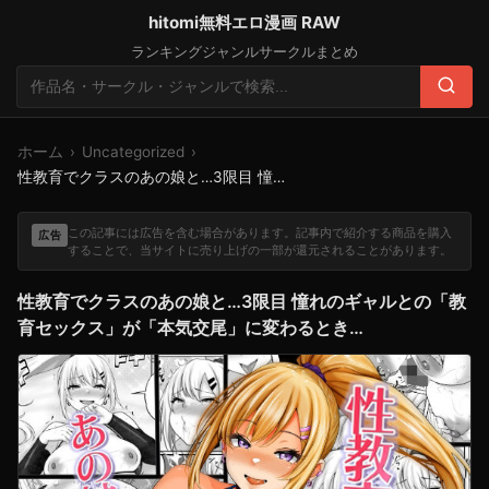
hitomi無料エロ漫画 RAW
ランキング
ジャンル
サークル
まとめ
検
索:
検
索
ホーム
›
Uncategorized
›
性教育でクラスのあの娘と…3限目 憧れのギャルとの「教育セックス」が「本気交尾」に変わるとき…
この記事には広告を含む場合があります。記事内で紹介する商品を購入
広告
することで、当サイトに売り上げの一部が還元されることがあります。
性教育でクラスのあの娘と…3限目 憧れのギャルとの「教
育セックス」が「本気交尾」に変わるとき…