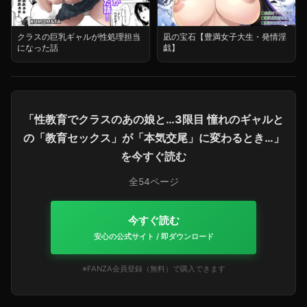
クラスの巨乳ギャルが性処理担当
凪の宝石【豊満女子大生・発情淫
になった話
戯】
「性教育でクラスのあの娘と…3限目 憧れのギャルと
の「教育セックス」が「本気交尾」に変わるとき…」
を今すぐ読む
全54ページ
今すぐ読む
安心の公式サイト / 即ダウンロード
※FANZA会員登録（無料）で購入できます