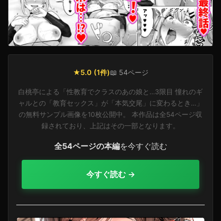
★5.0 (1件)
📖 54ページ
白桃亭による「性教育でクラスのあの娘と…3限目 憧れのギ
ャルとの「教育セックス」が「本気交尾」に変わるとき…」
の無料サンプル画像を10枚公開中。 本作品は全54ページ収
録されており、上記はその一部となります。
全54ページの本編
を今すぐ読む
今すぐ読む →