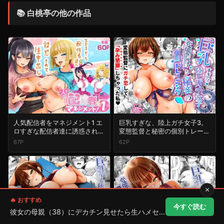
📚 白桃亭の他の作品
人気配信者をマネジメント1 エ
巨乳すぎな、陸上ガチ女子3。
ロすぎな配信者達に誘惑されて
変態監督と秘密の個別トレーニ
中出し
ング 変態監督にガチ恋して
67P
62P
「孕み懇願」しちゃった私
×
🔥 おすすめ
今すぐ読む
彼女の母親（38）にデカチン見せたら生ハメセックス...