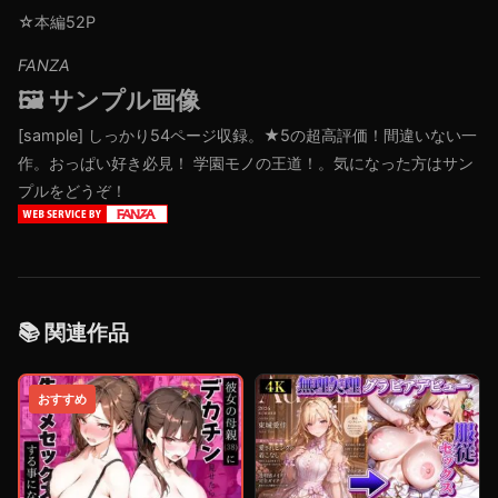
☆本編52P
FANZA
🖼️ サンプル画像
[sample]
しっかり54ページ収録。★5の超高評価！間違いない一
作。おっぱい好き必見！ 学園モノの王道！。気になった方はサン
プルをどうぞ！
📚 関連作品
おすすめ