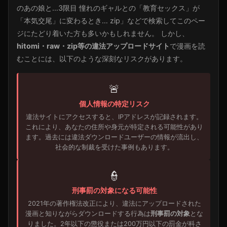
のあの娘と…3限目 憧れのギャルとの「教育セックス」が
「本気交尾」に変わるとき… zip」などで検索してこのペー
ジにたどり着いた方も多いかもしれません。 しかし、
hitomi・raw・zip等の違法アップロードサイト
で漫画を読
むことには、以下のような深刻なリスクがあります。
🚨
個人情報の特定リスク
違法サイトにアクセスすると、IPアドレスが記録されます。
これにより、あなたの住所や身元が特定される可能性があり
ます。過去には違法ダウンロードユーザーの情報が流出し、
社会的な制裁を受けた事例もあります。
👮
刑事罰の対象になる可能性
2021年の著作権法改正により、違法にアップロードされた
漫画と知りながらダウンロードする行為は
刑事罰の対象
とな
りました。2年以下の懲役または200万円以下の罰金が科さ