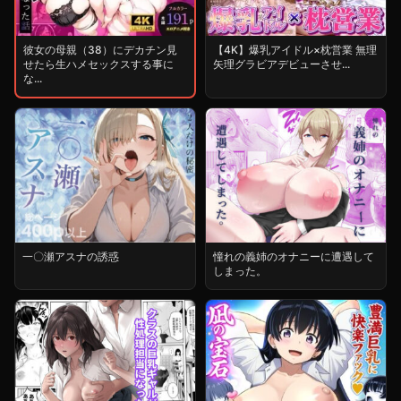
彼女の母親（38）にデカチン見
【4K】爆乳アイドル×枕営業 無理
せたら生ハメセックスする事に
矢理グラビアデビューさせ...
な...
一〇瀬アスナの誘惑
憧れの義姉のオナニーに遭遇して
しまった。